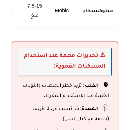
7.5-15
ميلوكسيكام
Mobic
⭐⭐⭐
ملغ
⚠️ تحذيرات مهمة عند استخدام
المسكنات الفموية:
🫀
القلب:
تزيد خطر الجلطات والنوبات
القلبية عند الاستخدام المفرط.
🩺
المعدة:
قد تسبب قرحة ونزيف
(خاصة مع كبار السن).