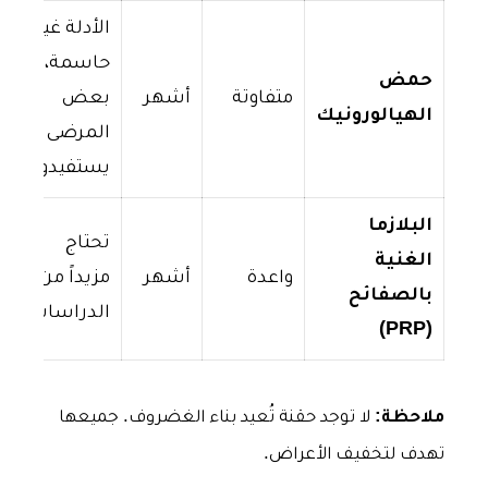
الأدلة غير
حاسمة،
حمض
متفاوتة
أشهر
بعض
الهيالورونيك
المرضى
يستفيدون
البلازما
تحتاج
الغنية
واعدة
أشهر
مزيداً من
بالصفائح
الدراسات
(PRP)
ملاحظة:
لا توجد حقنة تُعيد بناء الغضروف. جميعها
تهدف لتخفيف الأعراض.