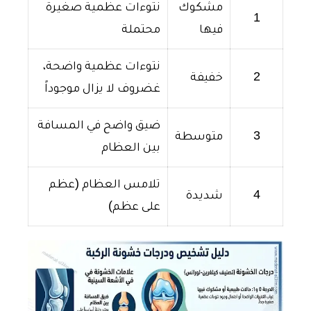
مشكوك
نتوءات عظمية صغيرة
1
فيها
محتملة
نتوءات عظمية واضحة،
2
خفيفة
غضروف لا يزال موجوداً
ضيق واضح في المسافة
3
متوسطة
بين العظام
تلامس العظام (عظم
4
شديدة
على عظم)