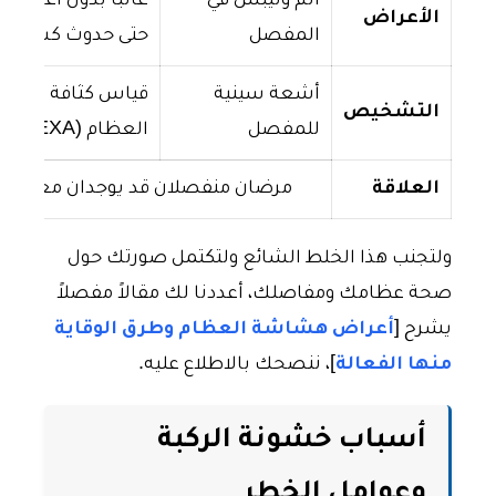
ألم وتيبس في
غالباً بدون أعراض
الأعراض
المفصل
حتى حدوث كسر
أشعة سينية
قياس كثافة
التشخيص
للمفصل
العظام (DEXA)
العلاقة
مرضان منفصلان قد يوجدان معاً
ولتجنب هذا الخلط الشائع ولتكتمل صورتك حول
صحة عظامك ومفاصلك، أعددنا لك مقالاً مفصلاً
يشرح [
أعراض هشاشة العظام وطرق الوقاية
منها الفعالة
]، ننصحك بالاطلاع عليه.
أسباب خشونة الركبة
وعوامل الخطر