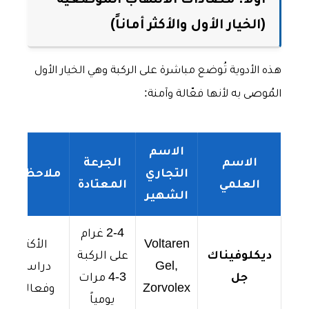
أولاً: مضادات الالتهاب الموضعية
(الخيار الأول والأكثر أماناً)
هذه الأدوية تُوضع مباشرة على الركبة وهي الخيار الأول
المُوصى به لأنها فعّالة وآمنة:
الاسم
الاسم
الجرعة
التجاري
ملاحظات
العلمي
المعتادة
الشهير
2-4 غرام
Voltaren
الأكثر
ديكلوفيناك
على الركبة
Gel,
دراسة
جل
3-4 مرات
Zorvolex
وفعالية
يومياً