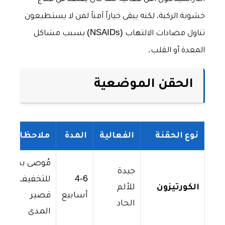
خشونة الركبة، لكنه يبقى خياراً آمناً لمن لا يستطيعون
تناول مضادات الالتهاب (NSAIDs) بسبب مشاكل
المعدة أو القلب.
الحقن الموضعية
نوع الحقنة
الفعالية
المدة
ملاحظات
مُوصى بها
جيدة
4-6
للتخفيف
الكورتيزون
للألم
أسابيع
قصير
الحاد
المدى