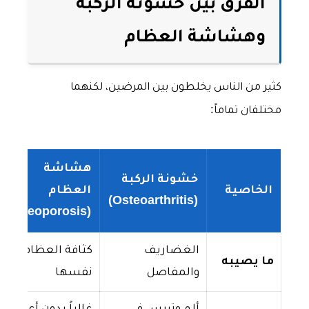
الفرق بين خشونة الركبة
وهشاشة العظام
كثير من الناس يخلطون بين المرضين، لكنهما
مختلفان تماماً:
هشاشة
خشونة الركبة
الخاصية
العظام
(Osteoarthritis)
(Osteoporosis)
الغضاريف
كثافة العظام
ما يصيبه
والمفاصل
نفسها