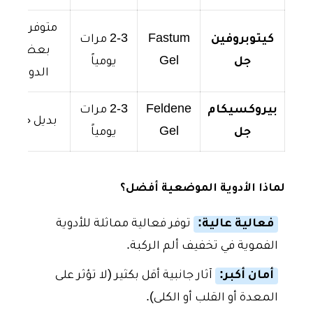
متوفر في
كيتوبروفين
Fastum
2-3 مرات
بعض
جل
Gel
يومياً
الدول
بيروكسيكام
Feldene
2-3 مرات
بديل جيد
جل
Gel
يومياً
لماذا الأدوية الموضعية أفضل؟
فعالية عالية:
توفر فعالية مماثلة للأدوية
الفموية في تخفيف ألم الركبة.
أمان أكبر:
آثار جانبية أقل بكثير (لا تؤثر على
المعدة أو القلب أو الكلى).