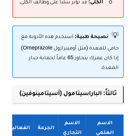
💧
الكلى:
قد تؤثر سلباً على وظائف الكلى.
💡
نصيحة طبية:
استخدم هذه الأدوية مع
حامي للمعدة (مثل أوميبرازول Omeprazole)
إذا كان عمرك يتجاوز 65 عاماً لحماية جدار
المعدة.
ثالثاً: الباراسيتامول (أسيتامينوفين)
الاسم
الاسم
الجرعة
الفعالية
العلمي
التجاري