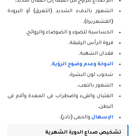
ألم صداع يتراوح من خفيف إلى خفقان شديد.
الشعور بالدفء الشديد (التعرق) أو البرودة
(القشعريرة).
الحساسية للضوء و الضوضاء والروائح.
فروة الرأس الرقيقة.
فقدان الشهية.
الدوخة وعدم وضوح الرؤية
.
شحوب لون البشرة.
الشعور بالتعب.
الغثيان والقيء واضطراب في المعدة وآلام في
البطن.
الإسهال
والحمى (نادر).
تشخيص صداع الدورة الشهرية