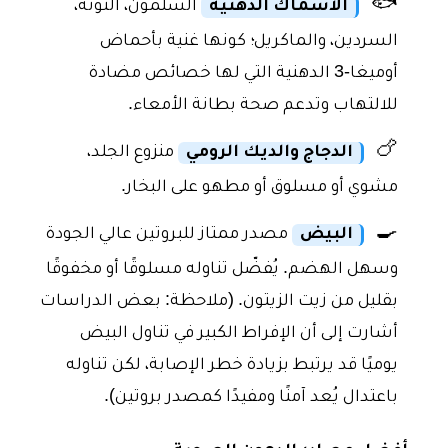
🐟
الأسماك الدهنية
السلمون، التونة،
السردين، والماكريل؛ كونها غنية بأحماض
أوميغا-3 الدهنية التي لها خصائص مضادة
للالتهاب وتدعم صحة بطانة الأمعاء.
🍗
الدجاج والديك الرومي
منزوع الجلد،
مشوي أو مسلوق أو مطهو على البخار.
🍳
البيض
مصدر ممتاز للبروتين عالي الجودة
وسهل الهضم. يُفضّل تناوله مسلوقًا أو مخفوقًا
بقليل من زيت الزيتون. (ملاحظة: بعض الدراسات
أشارت إلى أن الإفراط الكبير في تناول البيض
يوميًا قد يرتبط بزيادة خطر الإصابة، لكن تناوله
باعتدال يُعد آمنًا ومفيدًا كمصدر بروتين).