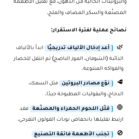
والبروتينات الخالية من الدهون، مع تقليل الأطعمة
المصنّعة والسكر المضاف والملح.
نصائح عملية لفترة الاستقرار:
🌿
أعد إدخال الألياف تدريجيًا
ابدأ بالألياف
الذائبة (الشوفان، الموز الناضج) ثم انتقل للخضار
والفواكه المتنوعة.
🥩
نوّع مصادر البروتين
مثل السمك،
الدجاج، والبقوليات المطبوخة جيدًا.
🛑
قلّل اللحوم الحمراء والمصنّعة
فقد
ارتبط تقليلها بانخفاض نوبات القولون التقرحي.
🚫
تجنب الأطعمة فائقة التصنيع