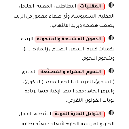
🛑
المقليات
البطاطس المقلية، الفلافل
المقلية، السمبوسة، وأي طعام مغمور في الزيت
يصعب هضمه ويزيد الالتهاب.
🛑
الدهون المشبعة والمتحولة
الزبدة
بكميات كبيرة، السمن الصناعي (المارجرين)،
وشحوم اللحوم.
🛑
اللحوم الحمراء والمصنّعة
النقانق
(السجق)، المرتديلا، اللحم المقدد (البيكون)،
والبرغر الجاهز؛ فقد ارتبط الإكثار منها بزيادة
نوبات القولون التقرحي.
🛑
التوابل الحارة القوية
الشطة، الفلفل
الحار، والهريسة الحارة؛ لأنها قد تهيّج بطانة