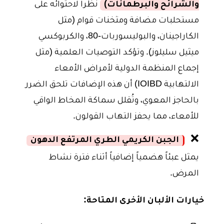
والشرائح والبرطمانات)
نظراً لاحتوائه على
مستحلبات مضافة ومثخنات قوام (مثل
الكاراجينان، والبوليسوربات-80، والكربوكسي
ميثيل سليلوز). وتؤكد التوصيات العلمية (مثل
إجماع المنظمة الدولية لأمراض الأمعاء
الالتهابية IOIBD) أن هذه الإضافات تلحق الضرر
بالحاجز المعوي، وتُقلل سماكة المخاط الواقي
للأمعاء، مما يحفز التهاب القولون.
❌
الجبن الكريمي الطري المرتفع الدهون
يمثل عبئاً هضمياً إضافياً أثناء فترة نشاط
المرض.
خيارات الألبان الأخرى المتاحة: