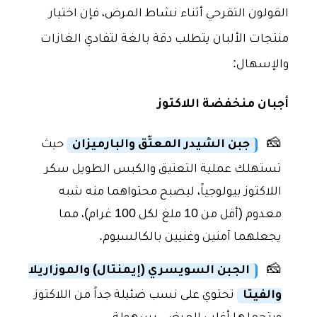
القولون التقرحي أثناء نشاط المرض، فإن اختيار
منتجات الألبان يتطلب دقة بالغة لتفادي الغازات
والإسهال:
أجبان منخفضة اللاكتوز
🧀
جبن الشيدر المعتّق والبارميزان
حيث
تستهلك عملية التعتيق والكبس الطويل سكر
اللاكتوز بيولوجياً، ليصبح محتواهما منه شبه
معدوم (أقل من 10 ملغ لكل 100 غرام)، مما
يجعلهما آمنين وغنيين بالكالسيوم.
🧀
الجبن السويسري (إيمنتال) والموزاريلا
والفيتا
تحتوي على نسب ضئيلة جداً من اللاكتوز