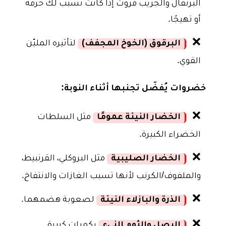
البرتقال والجريب فروت إذا كانت تسبب لك حرقة
أو تهيجًا.
❌
البرقوق (الخوخ المجفف)
لتأثيره المليّن
القوي.
خضروات يُفضّل تجنبها أثناء النوبة:
❌
الخضار النيئة عمومًا
مثل السلطات
الخضراء الكبيرة.
❌
الخضار الصليبية
مثل البروكلي، القرنبيط،
والملفوف/الكرنب لأنها تسبب الغازات والانتفاخ.
❌
الذرة والبازلاء النيئة
لصعوبة هضمهما.
❌
البصل والثوم النيء
بكميات كبيرة.