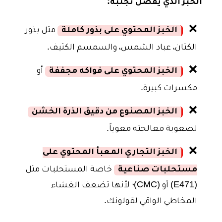
الخبز الذي يُفضّل تجنبه:
❌
الخبز المحتوي على بذور كاملة
مثل بذور
الكتان، عباد الشمس، والسمسم الكثيف.
❌
الخبز المحتوي على فواكه مجففة
أو
مكسرات كبيرة.
❌
الخبز المصنوع من دقيق الذرة الخشن
لصعوبة معالجته معوياً.
❌
الخبز التجاري المعبأ المحتوي على
مستحلبات صناعية
خاصة المستحلبات مثل
(E471) أو (CMC)؛ لأنها تضعف الغشاء
المخاطي الواقي لقولونك.