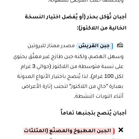
ويتحملها أغلب المرضى بسهولة.
أجبان تُؤكل بحذر (أو يُفضل اختيار النسخة
الخالية من اللاكتوز):
🧀
جبن القريش
مصدر ممتاز للبروتين
وسهل الهضم، ولكنه جبن طازج غير معتّق يحتوي
على نسبة متوسطة من اللاكتوز (حوالي 3 غرام
لكل 100 غرام). لذا يُنصح باختيار الأنواع المدونة
بعبارة "خالٍ من اللاكتوز" لتجنب إثارة الأعراض
أثناء النوبات النشطة.
أجبان يُنصح بتجنبها تماماً
❌
الجبن المطبوخ والمصنّع (المثلثات