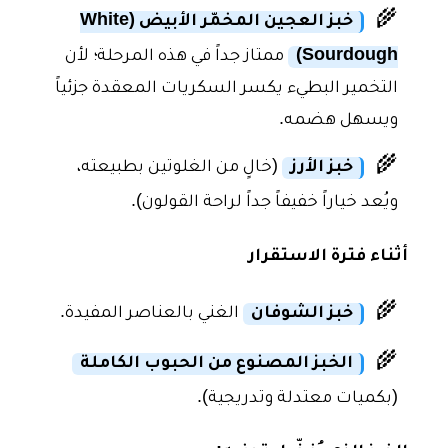
🌾
خبز العجين المخمّر الأبيض (White
Sourdough)
ممتاز جداً في هذه المرحلة؛ لأن
التخمير البطيء يكسر السكريات المعقدة جزئياً
ويسهل هضمه.
🌾
خبز الأرز
(خالٍ من الغلوتين بطبيعته،
ويُعد خياراً خفيفاً جداً لراحة القولون).
أثناء فترة الاستقرار
🌾
خبز الشوفان
الغني بالعناصر المفيدة.
🌾
الخبز المصنوع من الحبوب الكاملة
(بكميات معتدلة وتدريجية).