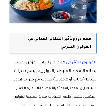
فهم دور وتأثير النظام الغذائي في
القولون التقرحي
القولون التقرحي
هو مرض التهابي مزمن يصيب
بطانة الأمعاء الغليظة (القولون)، ويتميز بفترات
نشاط (نوبات أو هجمات) تتناوب مع فترات هدوء
واستقرار.
فقد ترافقه أحياناً مضاعفات خارج الجهاز
الهضمي تشمل ظهور التهابات جلدية يسببها القولون
التقرحي تستدعي المراقبة. وعلى الرغم من أن الغذاء