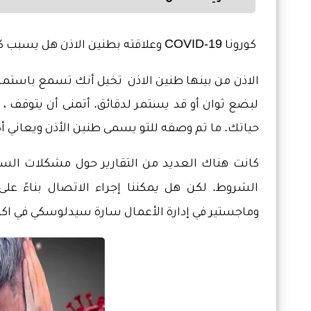
كورونا
COVID-19 وعلاقته بطنين الاذن هل يسبب كورونا
الاذن من بينها طنين الاذن
تخيل أنك تسمع باستمرار ر
لبضع ثوان أو قد يستمر لدقائق. أتمنى أن يتوقف ،
حياتك. ما تم وصفه للتو يسمى طنين الأذن ويعاني أكثر من 45 مليون أمريكي ممن يتعايشون 
الشروط. لكن هل يمكننا إجراء الاتصال بناءً على 
وماجستير في إدارة الأعمال سارة سيدلوسكي في اكت