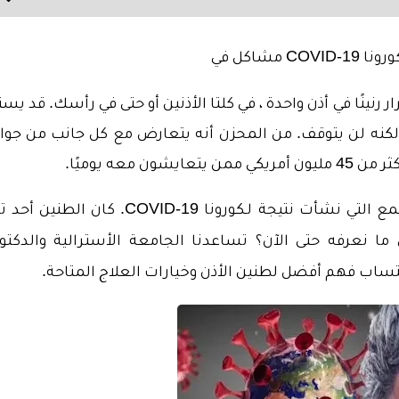
COVID-19 مشاكل في
نينًا في أذن واحدة ، في كلتا الأذنين أو حتى في رأسك. قد يست
 لكنه لن يتوقف. من المحزن أنه يتعارض مع كل جانب من جوا
معه يوميًا.
كانت هناك العديد من التقارير حول مشكلات السمع التي نشأت نتيجة لـكورونا COVID-19. كان ا
ما نعرفه حتى الآن؟ تساعدنا الجامعة الأسترالية والدكتور
ساب فهم أفضل لطنين الأذن وخيارات العلاج المتاحة.