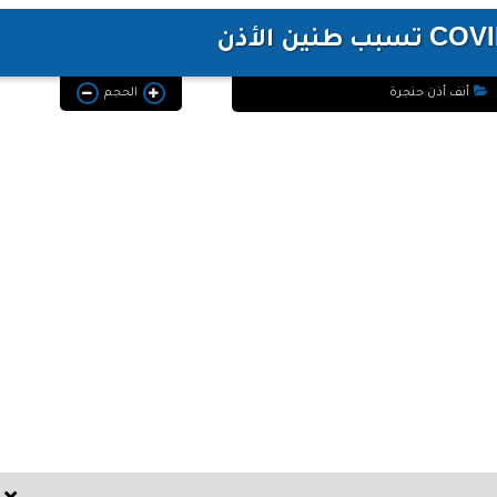
أنف أذن حنجرة
الحجم