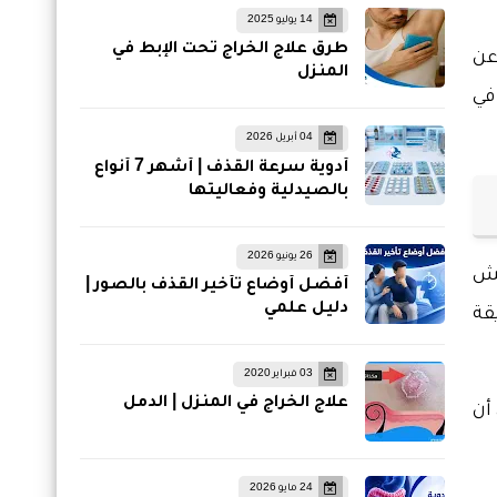
14 يوليو 2025
طرق علاج الخراج تحت الإبط في
عن
المنزل
في
04 أبريل 2026
أدوية سرعة القذف | أشهر 7 أنواع
بالصيدلية وفعاليتها
26 يونيو 2026
يش
أفضل أوضاع تأخير القذف بالصور |
دليل علمي
قة
03 فبراير 2020
علاج الخراج في المنزل | الدمل
أن
24 مايو 2026