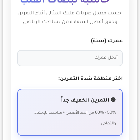
❤
حاسبة نبضات القلب
معلومات
احسب معدل ضربات قلبك المثالي أثناء التمرين
وحقق أقصى استفادة من نشاطك الرياضي
عمرك (سنة)
اختر منطقة شدة التمرين:
🟢 التمرين الخفيف جداً
50% - 60% من الحد الأقصى • مناسب للإحماء
والتعافي