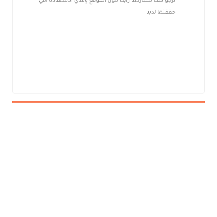
نرجو منك مشاركتنا رأيك حول الموقع ومدي الاستفادة التي
حققتها لدينا