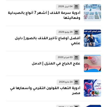
04 أبريل 2026
أدوية سرعة القذف | أشهر 7 أنواع بالصيدلية
وفعاليتها
26 يونيو 2026
أفضل أوضاع تأخير القذف بالصور | دليل
علمي
03 فبراير 2020
علاج الخراج في المنزل | الدمل
24 مايو 2026
أدوية التهاب القولون التقرحي وأسعارها في
مصر