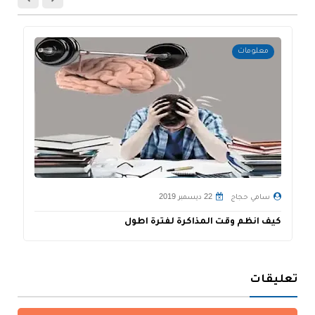
معلومات
سامي حجاج
22 ديسمبر 2019
كيف انظم وقت المذاكرة لفترة اطول
أ
تعليقات