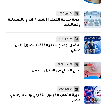
04 أبريل 2026
أدوية سرعة القذف | أشهر 7 أنواع بالصيدلية
وفعاليتها
26 يونيو 2026
أفضل أوضاع تأخير القذف بالصور | دليل
علمي
03 فبراير 2020
علاج الخراج في المنزل | الدمل
24 مايو 2026
أدوية التهاب القولون التقرحي وأسعارها في
مصر