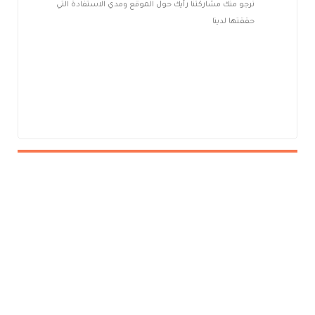
نرجو منك مشاركتنا رأيك حول الموقع ومدي الاستفادة التي
حققتها لدينا